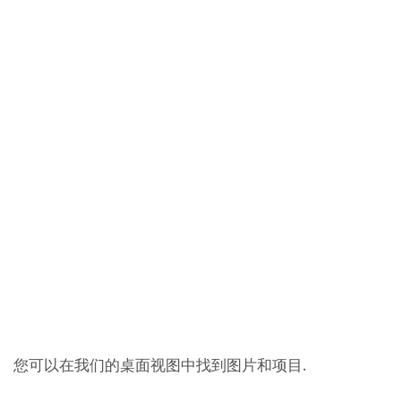
服务合同
备件库存
培训维修人员
技术援助
您可以在我们的桌面视图中找到图片和项目.