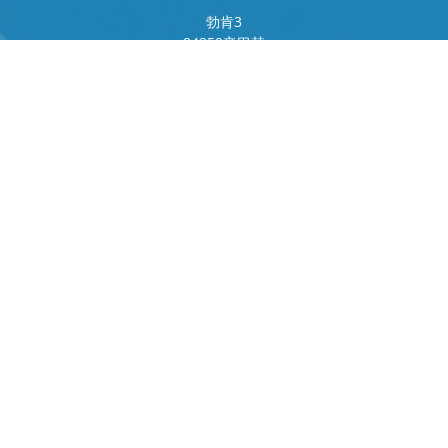
勃肯
3
84359
辛巴赫
德国
法兰克福环
243
80807
慕尼黑
德国
接触
电话
+49 8571 92 66 55 – 0
info[at]b-berger.de
制品
烫金机
特殊机器
后勤