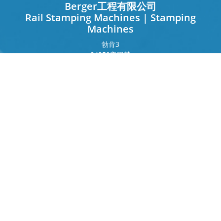
Berger工程有限公司
Rail Stamping Machines | Stamping
Machines
勃肯
3
84359
辛巴赫
德国
法兰克福环
243
80807
慕尼黑
德国
接触
电话
+49 8571 92 66 55 – 0
info[at]b-berger.de
制品
烫金机