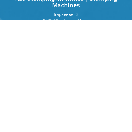
Machines
Биркенвег 3
84359 Зимбах на Инне
Германия
Франкфуртерринг 243
80807 Мюнхен
Германия
Контакт
Телефон
+49 8571 92 66 55 — 0
info[at]b-berger.de
Продукты
Клеймовочные станки
Специальные станки