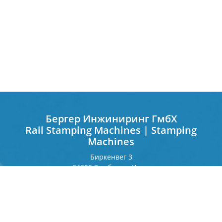
Бергер Инжиниринг ГмбХ
Rail Stamping Machines | Stamping
Machines
Биркенвег 3
84359 Зимбах на Инне
Германия
Франкфуртерринг 243
80807 Мюнхен
Германия