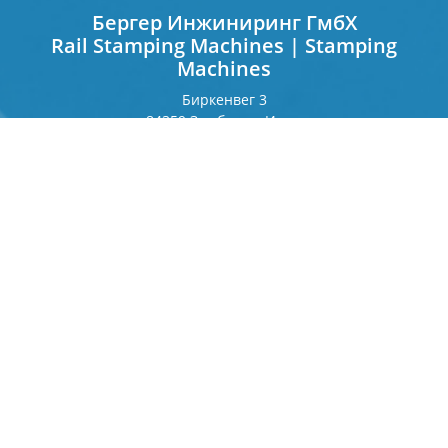
Бергер Инжиниринг ГмбХ
Rail Stamping Machines | Stamping
Machines
Биркенвег 3
84359 Зимбах на Инне
Германия
Франкфуртерринг 243
80807 Мюнхен
Германия
Контакт
Телефон
+49 8571 92 66 55 — 0
info[at]b-berger.de
Продукты