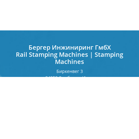
Бергер Инжиниринг ГмбХ
Rail Stamping Machines | Stamping
Machines
Биркенвег 3
84359 Зимбах на Инне
Германия
Франкфуртерринг 243
80807 Мюнхен
Германия
Контакт
Телефон
+49 8571 92 66 55 — 0