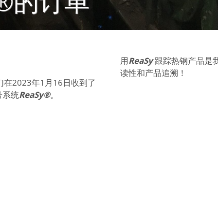
SY®的订单
用
ReaSy
跟踪热钢产品是我
读性和产品追溯！
2023年1月16日收到了
号系统
ReaSy®
。