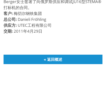
Berger女士签署了向俄罗斯供应和调试JU16型STEMA®
打标机的合同。
客
户
:
梅切尔钢铁集团
总公司
:
Danieli Fröhling
供
应方
:
UTEC工程有限公司
交期
:
2011年4月29日
« 返回概述