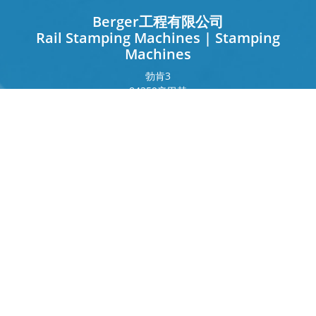
Berger工程有限公司
Rail Stamping Machines | Stamping
Machines
勃肯
3
84359
辛巴赫
德国
法兰克福环
243
80807
慕尼黑
德国
接触
电话
+49 8571 92 66 55 – 0
info[at]b-berger.de
制品