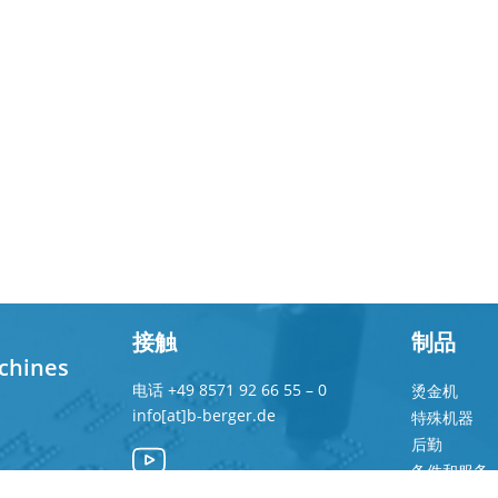
接触
制品
chines
电话
+49 8571 92 66 55 – 0
烫金机
info[at]b-berger.de
特殊机器
后勤
备件和服务