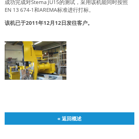
成功完成对Stema JU15的测试，采用该机能同时按照
EN 13 674-1和AREMA标准进行打标。
该机已于
2011
年
12
月
12
日
发往客户
。
« 返回概述