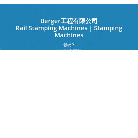
Berger工程有限公司
Rail Stamping Machines | Stamping
Machines
勃肯
3
84359
辛巴赫
德国
法兰克福环
243
80807
慕尼黑
德国
接触
电话
+49 8571 92 66 55 – 0
info[at]b-berger.de