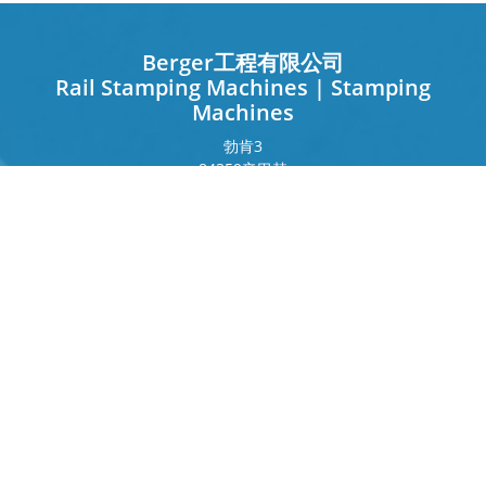
Berger工程有限公司
Rail Stamping Machines | Stamping
Machines
勃肯
3
84359
辛巴赫
德国
法兰克福环
243
80807
慕尼黑
德国
接触
电话
+49 8571 92 66 55 – 0
info[at]b-berger.de