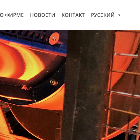
О ФИРМЕ
НОВОСТИ
КОНТАКТ
РУССКИЙ