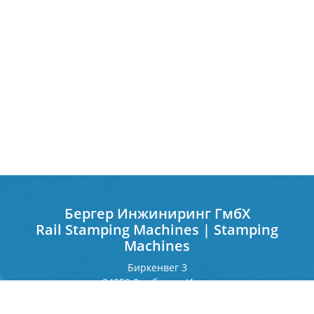
Бергер Инжиниринг ГмбХ
Rail Stamping Machines | Stamping
Machines
Биркенвег 3
84359 Зимбах на Инне
Германия