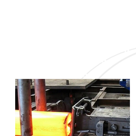
отслеживания, а также для обеспечения
качества и документирования
производственных процессов может быть
использована система
ReaSy®
(Reading
System)– система для считывания клейма.
ReaSy®
– первая система считывания
символов, которая гарантирует 99,97%
идентификации клейма!