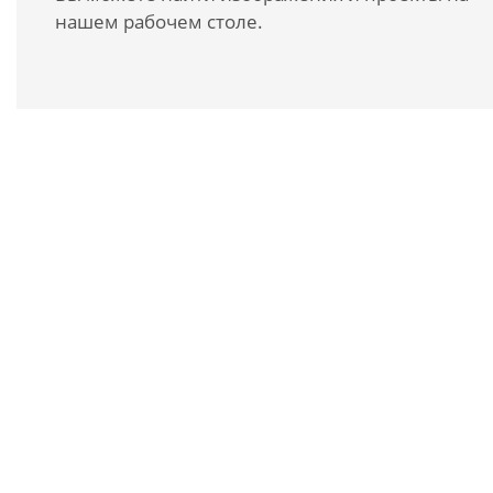
нашем рабочем столе.
ЗАПРОСИТЬ БРОШЮРУ
Для получения дополнительной информации об
этом продукте, пожалуйста, свяжитесь с нами
лично или запросите нашу информационную
брошюру.
ЗАПРОСИТЬ БРОШЮРУ