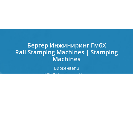
Бергер Инжиниринг ГмбХ
Rail Stamping Machines | Stamping
Machines
Биркенвег 3
84359 Зимбах на Инне
Германия
Франкфуртерринг 243
80807 Мюнхен
Германия
Контакт
Телефон
+49 8571 92 66 55 — 0