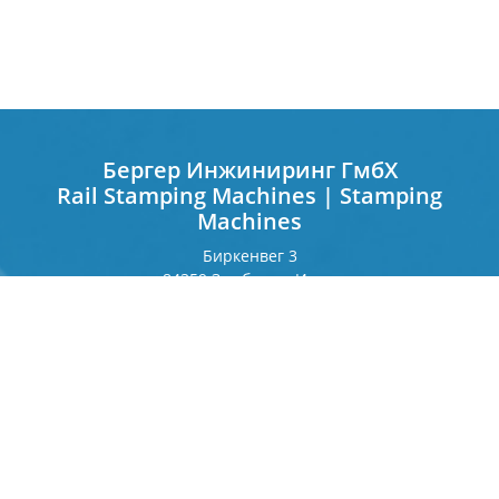
Бергер Инжиниринг ГмбХ
Rail Stamping Machines | Stamping
Machines
Биркенвег 3
84359 Зимбах на Инне
Германия
Франкфуртерринг 243
80807 Мюнхен
Германия
Контакт
Телефон
+49 8571 92 66 55 — 0