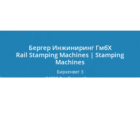
Бергер Инжиниринг ГмбХ
Rail Stamping Machines | Stamping
Machines
Биркенвег 3
84359 Зимбах на Инне
Германия
Франкфуртерринг 243
80807 Мюнхен
Германия
Контакт
Телефон
+49 8571 92 66 55 — 0