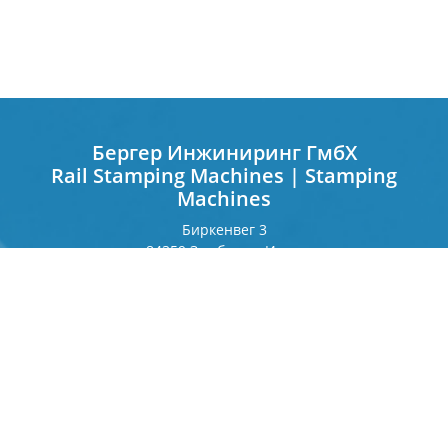
Бергер Инжиниринг ГмбХ
Rail Stamping Machines | Stamping
Machines
Биркенвег 3
84359 Зимбах на Инне
Германия
Франкфуртерринг 243
80807 Мюнхен
Германия
Контакт
Телефон
+49 8571 92 66 55 — 0