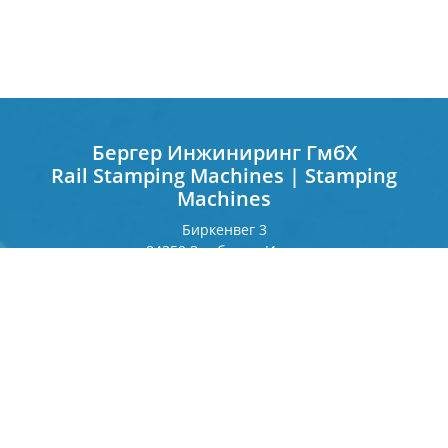
Бергер Инжиниринг ГмбХ
Rail Stamping Machines | Stamping
Machines
Биркенвег 3
84359 Зимбах на Инне
Германия
Франкфуртерринг 243
80807 Мюнхен
Германия
Контакт
Телефон
+49 8571 92 66 55 — 0