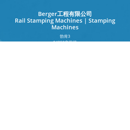
Berger工程有限公司
Rail Stamping Machines | Stamping
Machines
勃肯
3
84359
辛巴赫
德国
法兰克福环
243
80807
慕尼黑
德国
接触
电话
+49 8571 92 66 55 – 0
info[at]b-berger.de
制品