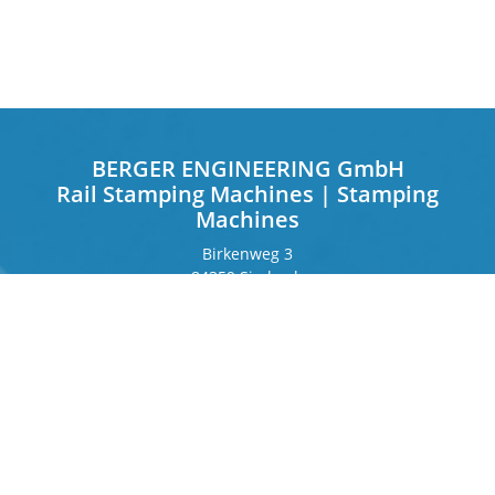
BERGER ENGINEERING GmbH
Rail Stamping Machines | Stamping
Machines
Birkenweg 3
84359 Simbach
Deutschland
Frankfurter Ring 243
80807 München
Deutschland
Kontakt
Telefon
+49 8571 92 66 55 – 0