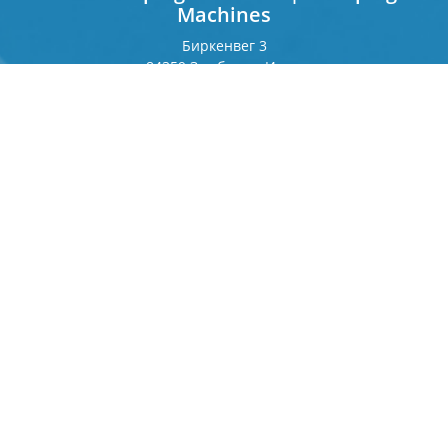
Machines
Биркенвег 3
84359 Зимбах на Инне
Германия
Франкфуртерринг 243
80807 Мюнхен
Германия
Контакт
Телефон
+49 8571 92 66 55 — 0
info[at]b-berger.de
Продукты
Клеймовочные станки
Специальные станки