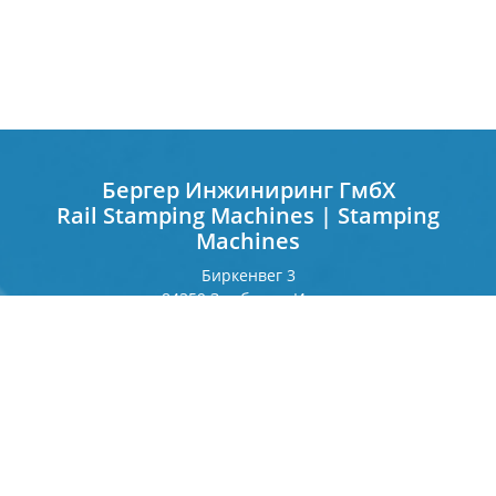
Бергер Инжиниринг ГмбХ
Rail Stamping Machines | Stamping
Machines
Биркенвег 3
84359 Зимбах на Инне
Германия
Франкфуртерринг 243
80807 Мюнхен
Германия
Контакт