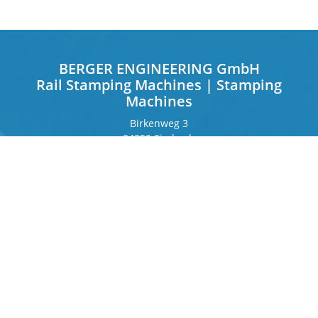
BERGER ENGINEERING GmbH
Rail Stamping Machines | Stamping
Machines
Birkenweg 3
84359 Simbach
Deutschland
Frankfurter Ring 243
80807 München
Deutschland
Kontakt
Telefon
+49 8571 92 66 55 – 0
info[at]b-berger.de