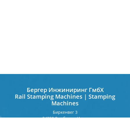
Бергер Инжиниринг ГмбХ
Rail Stamping Machines | Stamping
Machines
Биркенвег 3
84359 Зимбах на Инне
Германия