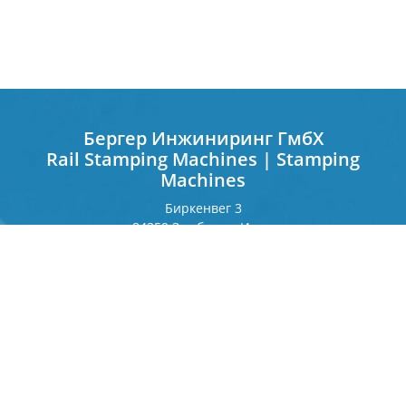
Бергер Инжиниринг ГмбХ
Rail Stamping Machines | Stamping
Machines
Биркенвег 3
84359 Зимбах на Инне
Германия
Франкфуртерринг 243
80807 Мюнхен
Германия
Контакт
Телефон
+49 8571 92 66 55 — 0