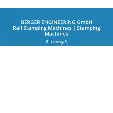
BERGER ENGINEERING GmbH
Rail Stamping Machines | Stamping
Machines
Birkenweg 3
84359 Simbach
Deutschland
Frankfurter Ring 243
80807 München
Deutschland
Kontakt
Telefon
+49 8571 92 66 55 – 0
info[at]b-berger.de