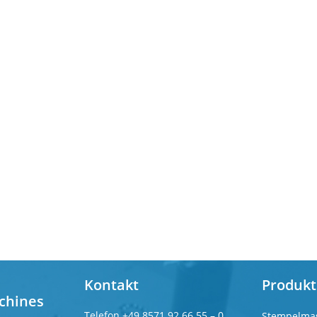
Kontakt
Produkt
chines
Telefon
+49 8571 92 66 55 – 0
Stempelma