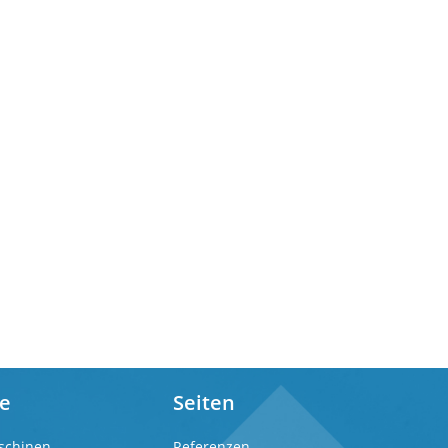
e
Seiten
schinen
Referenzen