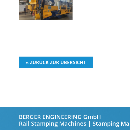
« ZURÜCK ZUR ÜBERSICHT
BERGER ENGINEERING GmbH
Rail Stamping Machines | Stamping Ma