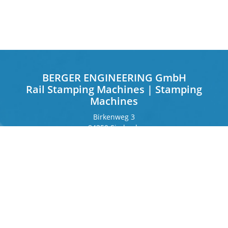
BERGER ENGINEERING GmbH
Rail Stamping Machines | Stamping
Machines
Birkenweg 3
84359 Simbach
Deutschland
Frankfurter Ring 243
80807 München
Deutschland
Kontakt
Telefon
+49 8571 92 66 55 – 0