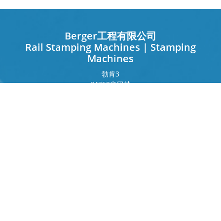
Berger工程有限公司
Rail Stamping Machines | Stamping
Machines
勃肯
3
84359
辛巴赫
德国
法兰克福环
243
80807
慕尼黑
德国
接触
电话
+49 8571 92 66 55 – 0
info[at]b-berger.de