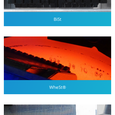
BiSt
WheSt®