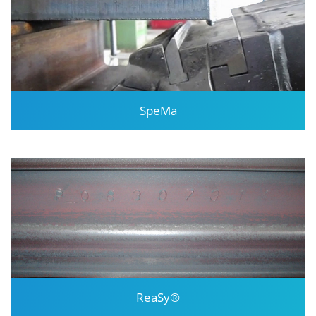
SpeMa
ReaSy®